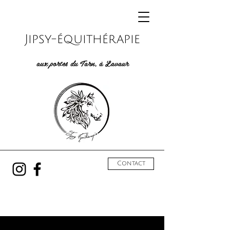
Jipsy-équithérapie
aux portes du Tarn, à Lavaur
Contact