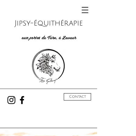
Jipsy-équithérapie
aux portes du Tarn, à Lavaur
Contact